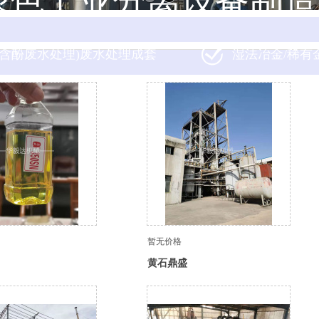
绿色工业分离设备制造
(含酚废水处理)废水处理成套
湿法冶金/稀有
暂无价格
黄石鼎盛