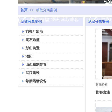
首页
>>
萃取分离案例
环保
中药(植物)/医药萃取成套
萃取分离案例
萃取分离案例
邯郸厂出油
黄石鼎盛
彭山装置
濮阳
山西精制装置
武汉建设
希腊蒸馏设备
暂无价格
邯郸出油