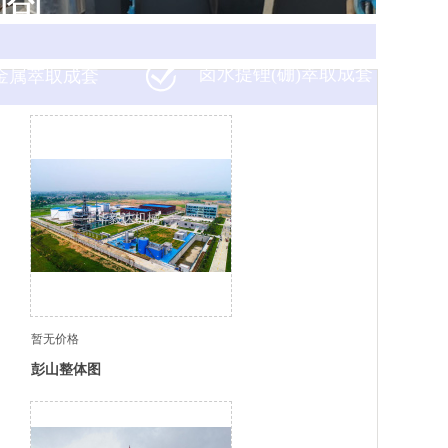
商
卤水提锂(硼)萃取成套
金属萃取成套
暂无价格
彭山整体图